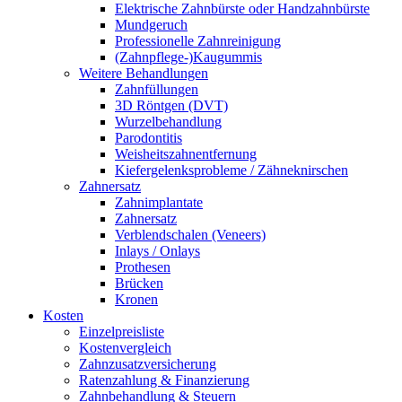
Elektrische Zahnbürste oder Handzahnbürste
Mundgeruch
Professionelle Zahnreinigung
(Zahnpflege-)Kaugummis
Weitere Behandlungen
Zahnfüllungen
3D Röntgen (DVT)
Wurzelbehandlung
Parodontitis
Weisheitszahnentfernung
Kiefergelenksprobleme / Zähneknirschen
Zahnersatz
Zahnimplantate
Zahnersatz
Verblendschalen (Veneers)
Inlays / Onlays
Prothesen
Brücken
Kronen
Kosten
Einzelpreisliste
Kostenvergleich
Zahnzusatzversicherung
Ratenzahlung & Finanzierung
Zahnbehandlung & Steuern