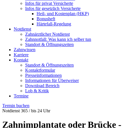
Infos für privat Versicherte
Infos für gesetzlich Versicherte
Heil- und Kostenplan (HKP)
Bonusheft
Härtefall-Regelung
Notdienst
Zahnärztlicher Notdienst
Zahnnotfall: Was kann ich selber tun
Standort & Öffnungszeiten
Zahnwissen
Karriere
Kontakt
Standort & Öffnungszeiten
Kontaktformular
Presseinformationen
Informationen für Überweiser
Download Bereich
Lob & Kritik
Termine
Termin buchen
Notdienst 365 / bis 24 Uhr
Zahnimplantate oder Brücke -