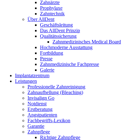
Zahnärzte
Prophylaxe
Zahntechnik
Über AllDent
Geschäftsleitung
Das AllDent Prinzip
Qualitätssicherung
Zahnmedizinisches Medical Board
Hochmoderne Ausstattung
Fortbildung
Presse
Zahnmedizinische Fachpresse
Galerie
Implantatzentrum
Leistungen
Professionelle Zahnreinigung
Zahnaufhellung (Bleaching)
Invisalign Go
Notdienst
Erstberatung
Angstpatienten
Fachbegriffs-Lexikon
Garantie
Zahnpflege
Richtige Zahnpflege