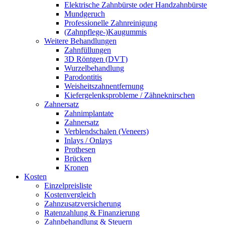
Elektrische Zahnbürste oder Handzahnbürste
Mundgeruch
Professionelle Zahnreinigung
(Zahnpflege-)Kaugummis
Weitere Behandlungen
Zahnfüllungen
3D Röntgen (DVT)
Wurzelbehandlung
Parodontitis
Weisheitszahnentfernung
Kiefergelenksprobleme / Zähneknirschen
Zahnersatz
Zahnimplantate
Zahnersatz
Verblendschalen (Veneers)
Inlays / Onlays
Prothesen
Brücken
Kronen
Kosten
Einzelpreisliste
Kostenvergleich
Zahnzusatzversicherung
Ratenzahlung & Finanzierung
Zahnbehandlung & Steuern