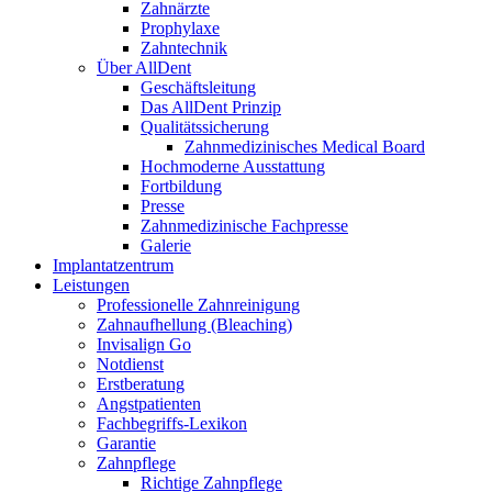
Zahnärzte
Prophylaxe
Zahntechnik
Über AllDent
Geschäftsleitung
Das AllDent Prinzip
Qualitätssicherung
Zahnmedizinisches Medical Board
Hochmoderne Ausstattung
Fortbildung
Presse
Zahnmedizinische Fachpresse
Galerie
Implantatzentrum
Leistungen
Professionelle Zahnreinigung
Zahnaufhellung (Bleaching)
Invisalign Go
Notdienst
Erstberatung
Angstpatienten
Fachbegriffs-Lexikon
Garantie
Zahnpflege
Richtige Zahnpflege