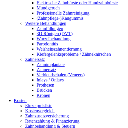
Elektrische Zahnbürste oder Handzahnbürste
Mundgeruch
Professionelle Zahnreinigung
(Zahnpflege-)Kaugummis
Weitere Behandlungen
Zahnfüllungen
3D Röntgen (DVT)
Wurzelbehandlung
Parodontitis
Weisheitszahnentfernung
Kiefergelenksprobleme / Zähneknirschen
Zahnersatz
Zahnimplantate
Zahnersatz
Verblendschalen (Veneers)
Inlays / Onlays
Prothesen
Brücken
Kronen
Kosten
Einzelpreisliste
Kostenvergleich
Zahnzusatzversicherung
Ratenzahlung & Finanzierung
Zahnbehandlung & Steuern