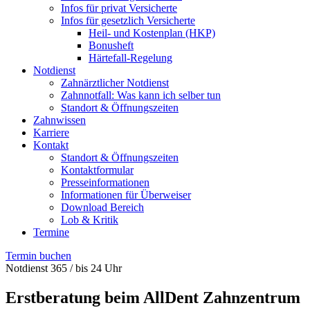
Infos für privat Versicherte
Infos für gesetzlich Versicherte
Heil- und Kostenplan (HKP)
Bonusheft
Härtefall-Regelung
Notdienst
Zahnärztlicher Notdienst
Zahnnotfall: Was kann ich selber tun
Standort & Öffnungszeiten
Zahnwissen
Karriere
Kontakt
Standort & Öffnungszeiten
Kontaktformular
Presseinformationen
Informationen für Überweiser
Download Bereich
Lob & Kritik
Termine
Termin buchen
Notdienst 365 / bis 24 Uhr
Erstberatung beim AllDent Zahnzentrum