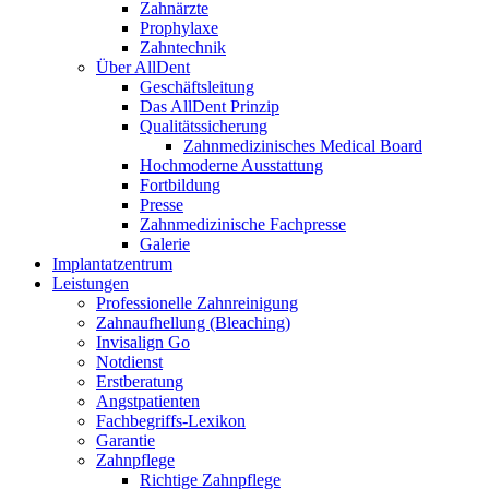
Zahnärzte
Prophylaxe
Zahntechnik
Über AllDent
Geschäftsleitung
Das AllDent Prinzip
Qualitätssicherung
Zahnmedizinisches Medical Board
Hochmoderne Ausstattung
Fortbildung
Presse
Zahnmedizinische Fachpresse
Galerie
Implantatzentrum
Leistungen
Professionelle Zahnreinigung
Zahnaufhellung (Bleaching)
Invisalign Go
Notdienst
Erstberatung
Angstpatienten
Fachbegriffs-Lexikon
Garantie
Zahnpflege
Richtige Zahnpflege