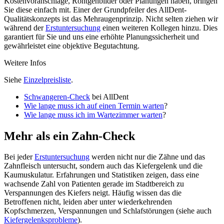
Kostenvoranschläge, Röntgenbilder oder Planungen haben, bringen
Sie diese einfach mit. Einer der Grundpfeiler des AllDent-
Qualitätskonzepts ist das Mehraugenprinzip. Nicht selten ziehen wir
während der
Erstuntersuchung
einen weiteren Kollegen hinzu. Dies
garantiert für Sie und uns eine erhöhte Planungssicherheit und
gewährleistet eine objektive Begutachtung.
Weitere Infos
Siehe
Einzelpreisliste
.
Schwangeren-Check
bei AllDent
Wie lange muss ich auf einen Termin warten
?
Wie lange muss ich im Wartezimmer warten
?
Mehr als ein Zahn-Check
Bei jeder
Erstuntersuchung
werden nicht nur die Zähne und das
Zahnfleisch untersucht, sondern auch das Kiefergelenk und die
Kaumuskulatur. Erfahrungen und Statistiken zeigen, dass eine
wachsende Zahl von Patienten gerade im Stadtbereich zu
Verspannungen des Kiefers neigt. Häufig wissen das die
Betroffenen nicht, leiden aber unter wiederkehrenden
Kopfschmerzen, Verspannungen und Schlafstörungen (siehe auch
Kiefergelenksprobleme
).