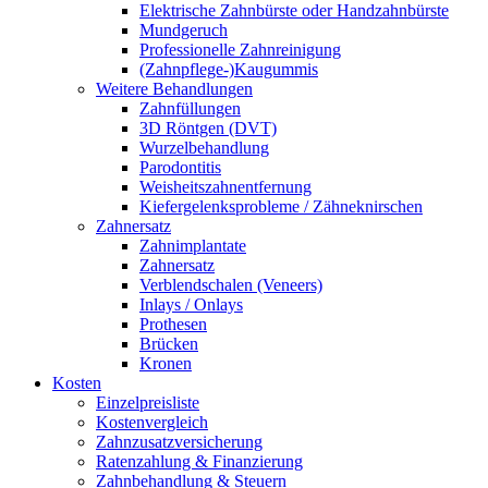
Elektrische Zahnbürste oder Handzahnbürste
Mundgeruch
Professionelle Zahnreinigung
(Zahnpflege-)Kaugummis
Weitere Behandlungen
Zahnfüllungen
3D Röntgen (DVT)
Wurzelbehandlung
Parodontitis
Weisheitszahnentfernung
Kiefergelenksprobleme / Zähneknirschen
Zahnersatz
Zahnimplantate
Zahnersatz
Verblendschalen (Veneers)
Inlays / Onlays
Prothesen
Brücken
Kronen
Kosten
Einzelpreisliste
Kostenvergleich
Zahnzusatzversicherung
Ratenzahlung & Finanzierung
Zahnbehandlung & Steuern