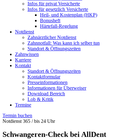
Infos für privat Versicherte
Infos für gesetzlich Versicherte
Heil- und Kostenplan (HKP)
Bonusheft
Härtefall-Regelung
Notdienst
Zahnärztlicher Notdienst
Zahnnotfall: Was kann ich selber tun
Standort & Öffnungszeiten
Zahnwissen
Karriere
Kontakt
Standort & Öffnungszeiten
Kontaktformular
Presseinformationen
Informationen für Überweiser
Download Bereich
Lob & Kritik
Termine
Termin buchen
Notdienst 365 / bis 24 Uhr
Schwangeren-Check bei AllDent