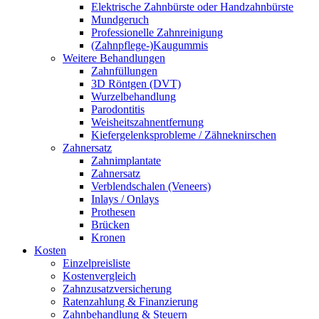
Elektrische Zahnbürste oder Handzahnbürste
Mundgeruch
Professionelle Zahnreinigung
(Zahnpflege-)Kaugummis
Weitere Behandlungen
Zahnfüllungen
3D Röntgen (DVT)
Wurzelbehandlung
Parodontitis
Weisheitszahnentfernung
Kiefergelenksprobleme / Zähneknirschen
Zahnersatz
Zahnimplantate
Zahnersatz
Verblendschalen (Veneers)
Inlays / Onlays
Prothesen
Brücken
Kronen
Kosten
Einzelpreisliste
Kostenvergleich
Zahnzusatzversicherung
Ratenzahlung & Finanzierung
Zahnbehandlung & Steuern