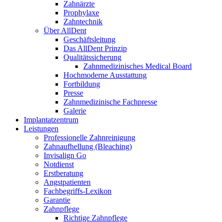
Zahnärzte
Prophylaxe
Zahntechnik
Über AllDent
Geschäftsleitung
Das AllDent Prinzip
Qualitätssicherung
Zahnmedizinisches Medical Board
Hochmoderne Ausstattung
Fortbildung
Presse
Zahnmedizinische Fachpresse
Galerie
Implantatzentrum
Leistungen
Professionelle Zahnreinigung
Zahnaufhellung (Bleaching)
Invisalign Go
Notdienst
Erstberatung
Angstpatienten
Fachbegriffs-Lexikon
Garantie
Zahnpflege
Richtige Zahnpflege