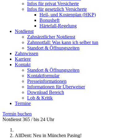
Infos für privat Versicherte
Infos für gesetzlich Versicherte
Heil- und Kostenplan (HKP)
Bonusheft
Härtefall-Regelung
Notdienst
Zahnärztlicher Notdienst
Zahnnotfall: Was kann ich selber tun
Standort & Öffnungszeiten
Zahnwissen
Karriere
Kontakt
Standort & Öffnungszeiten
Kontaktformular
Presseinformationen
Informationen für Überweiser
Download Bereich
Lob & Kritik
Termine
Termin buchen
Notdienst 365 / bis 24 Uhr
AllDent: Neu in München Pasing!